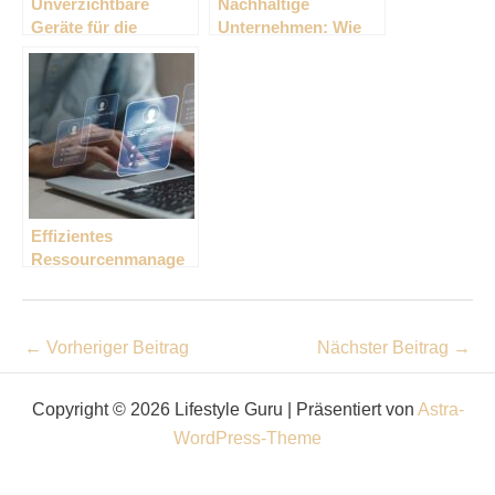
Unverzichtbare
Nachhaltige
Geräte für die
Unternehmen: Wie
Landtechnik – das
Corporate
sind die Basics
Responsibility den
Markt beeinflusst
Effizientes
Ressourcenmanage
ment für
Unternehmen
←
Vorheriger Beitrag
Nächster Beitrag
→
Copyright © 2026 Lifestyle Guru | Präsentiert von
Astra-
WordPress-Theme