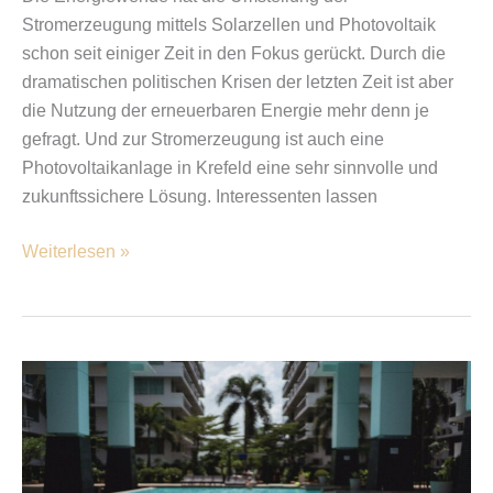
Stromerzeugung mittels Solarzellen und Photovoltaik
schon seit einiger Zeit in den Fokus gerückt. Durch die
dramatischen politischen Krisen der letzten Zeit ist aber
die Nutzung der erneuerbaren Energie mehr denn je
gefragt. Und zur Stromerzeugung ist auch eine
Photovoltaikanlage in Krefeld eine sehr sinnvolle und
zukunftssichere Lösung. Interessenten lassen
Weiterlesen »
Die
besten
Gadgets
rund
um