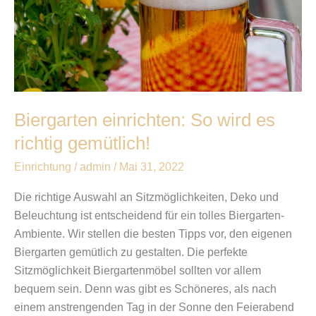
richtig
gemütlich!
Biergarten einrichten: So wird es
richtig gemütlich!
Einrichtung
/
admin
/
Mai 31, 2022
Die richtige Auswahl an Sitzmöglichkeiten, Deko und
Beleuchtung ist entscheidend für ein tolles Biergarten-
Ambiente. Wir stellen die besten Tipps vor, den eigenen
Biergarten gemütlich zu gestalten. Die perfekte
Sitzmöglichkeit Biergartenmöbel sollten vor allem
bequem sein. Denn was gibt es Schöneres, als nach
einem anstrengenden Tag in der Sonne den Feierabend