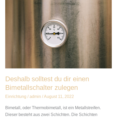
Deshalb
solltest
du
dir
einen
Bimetallschalter
zulegen
Deshalb solltest du dir einen
Bimetallschalter zulegen
Einrichtung
/
admin
/
August 11, 2022
Bimetall, oder Thermobimetall, ist ein Metallstreifen.
Dieser besteht aus zwei Schichten. Die Schichten