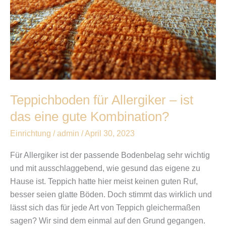
eine
gute
Kombination?
Teppichboden für Allergiker – ist
das eine gute Kombination?
Einrichtung
/
admin
/
April 30, 2023
Für Allergiker ist der passende Bodenbelag sehr wichtig
und mit ausschlaggebend, wie gesund das eigene zu
Hause ist. Teppich hatte hier meist keinen guten Ruf,
besser seien glatte Böden. Doch stimmt das wirklich und
lässt sich das für jede Art von Teppich gleichermaßen
sagen? Wir sind dem einmal auf den Grund gegangen.