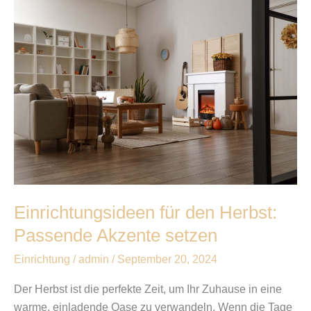
Einrichtungsideen
für
den
Herbst:
Passende
Akzente
setzen
Einrichtungsideen für den Herbst:
Passende Akzente setzen
Einrichtung
/
admin
/
September 20, 2024
Der Herbst ist die perfekte Zeit, um Ihr Zuhause in eine
warme, einladende Oase zu verwandeln. Wenn die Tage