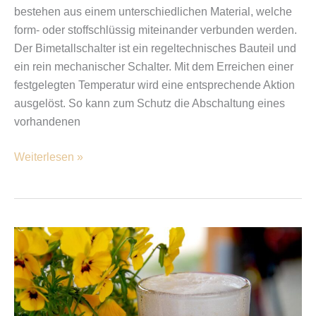
bestehen aus einem unterschiedlichen Material, welche
form- oder stoffschlüssig miteinander verbunden werden.
Der Bimetallschalter ist ein regeltechnisches Bauteil und
ein rein mechanischer Schalter. Mit dem Erreichen einer
festgelegten Temperatur wird eine entsprechende Aktion
ausgelöst. So kann zum Schutz die Abschaltung eines
vorhandenen
Weiterlesen »
Biergarten
einrichten:
So
wird
es