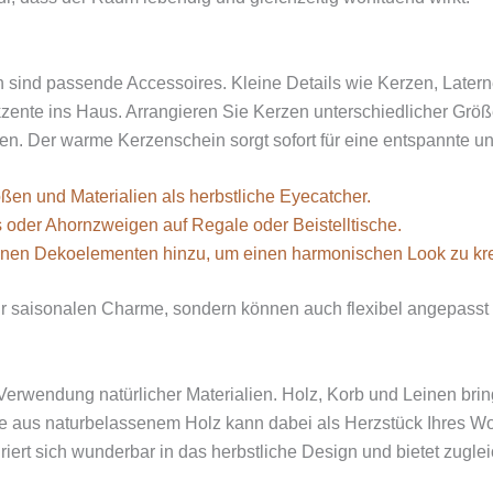
on sind passende Accessoires. Kleine Details wie Kerzen, Late
zente ins Haus. Arrangieren Sie Kerzen unterschiedlicher Grö
fen. Der warme Kerzenschein sorgt sofort für eine entspannte 
en und Materialien als herbstliche Eyecatcher.
oder Ahornzweigen auf Regale oder Beistelltische.
kleinen Dekoelementen hinzu, um einen harmonischen Look zu kre
ur saisonalen Charme, sondern können auch flexibel angepasst
r Verwendung natürlicher Materialien. Holz, Korb und Leinen bri
de aus naturbelassenem Holz kann dabei als Herzstück Ihres 
griert sich wunderbar in das herbstliche Design und bietet zugle