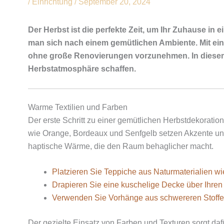
/
Einrichtung
/
September 20, 2024
Der Herbst ist die perfekte Zeit, um Ihr Zuhause i
man sich nach einem gemütlichen Ambiente. Mit ein
ohne große Renovierungen vorzunehmen. In diesem Be
Herbstatmosphäre schaffen.
Warme Textilien und Farben
Der erste Schritt zu einer gemütlichen Herbstdekorati
wie Orange, Bordeaux und Senfgelb setzen Akzente und b
haptische Wärme, die den Raum behaglicher macht.
Platzieren Sie Teppiche aus Naturmaterialien wi
Drapieren Sie eine kuschelige Decke über Ihren 
Verwenden Sie Vorhänge aus schwereren Stoffen,
Der gezielte Einsatz von Farben und Texturen sorgt daf