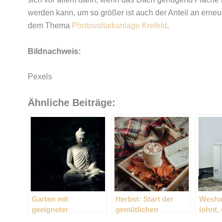
werden kann, um so größer ist auch der Anteil an erne
dem Thema
Photovoltaikanlage Krefeld
.
Bildnachweis:
Pexels
Ähnliche Beiträge:
Garten mit
Herbst: Start der
Weshal
geeigneter
gemütlichen
lohnt,
Dekoration zur
Jahreszeit
Indust