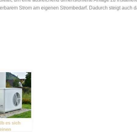
uerbarem Strom am eigenen Strombedarf. Dadurch steigt auch d
b es sich
 einen
rieventilator zu