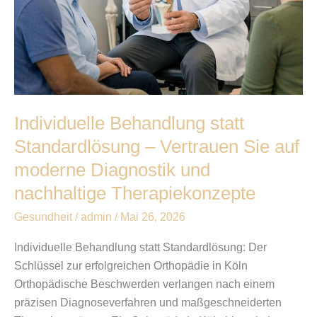
nachhaltige
Therapiekonzepte
Individuelle Behandlung statt
Standardlösung – Vertrauen Sie auf
moderne Diagnostik und
nachhaltige Therapiekonzepte
Gesundheit
/
admin
/
Mai 26, 2026
Individuelle Behandlung statt Standardlösung: Der
Schlüssel zur erfolgreichen Orthopädie in Köln
Orthopädische Beschwerden verlangen nach einem
präzisen Diagnoseverfahren und maßgeschneiderten