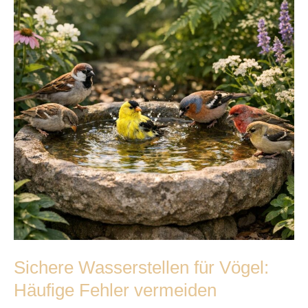
für
Vögel:
Häufige
Fehler
vermeiden
Sichere Wasserstellen für Vögel:
Häufige Fehler vermeiden