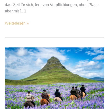
das: Zeit für sich, fern von Verpflichtungen, ohne Plan –
aber mit […]
Weiterlesen »
Tipps
um
Urlaub
in
Island
zu
machen