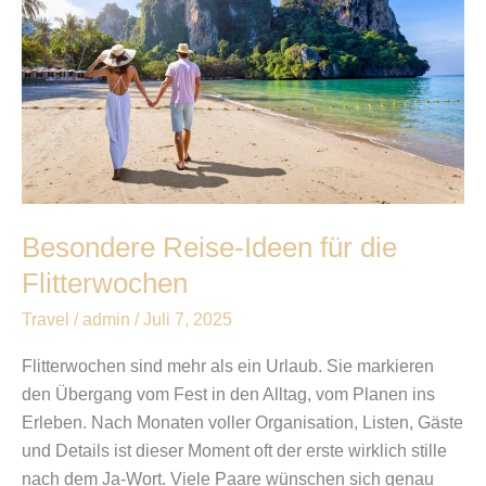
für
die
Flitterwochen
Besondere Reise-Ideen für die
Flitterwochen
Travel
/
admin
/
Juli 7, 2025
Flitterwochen sind mehr als ein Urlaub. Sie markieren
den Übergang vom Fest in den Alltag, vom Planen ins
Erleben. Nach Monaten voller Organisation, Listen, Gäste
und Details ist dieser Moment oft der erste wirklich stille
nach dem Ja-Wort. Viele Paare wünschen sich genau