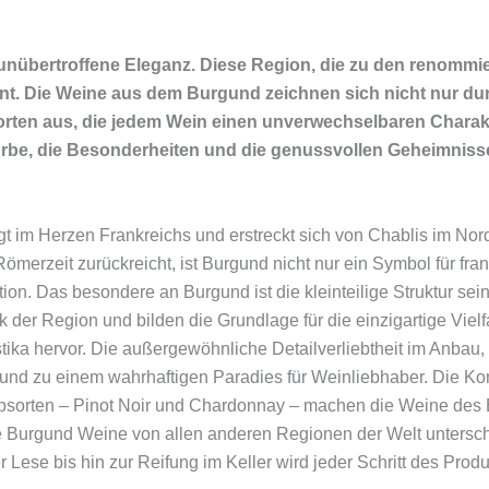
 unübertroffene Eleganz. Diese Region, die zu den renommie
t. Die Weine aus dem Burgund zeichnen sich nicht nur du
orten aus, die jedem Wein einen unverwechselbaren Charakte
rbe, die Besonderheiten und die genussvollen Geheimnisse
t im Herzen Frankreichs und erstreckt sich von Chablis im Nor
Römerzeit zurückreicht, ist Burgund nicht nur ein Symbol für f
on. Das besondere an Burgund ist die kleinteilige Struktur sei
 der Region und bilden die Grundlage für die einzigartige Viel
istika hervor. Die außergewöhnliche Detailverliebtheit im Anbau
d zu einem wahrhaftigen Paradies für Weinliebhaber. Die Ko
Rebsorten – Pinot Noir und Chardonnay – machen die Weine de
e Burgund Weine von allen anderen Regionen der Welt untersch
 Lese bis hin zur Reifung im Keller wird jeder Schritt des Produ