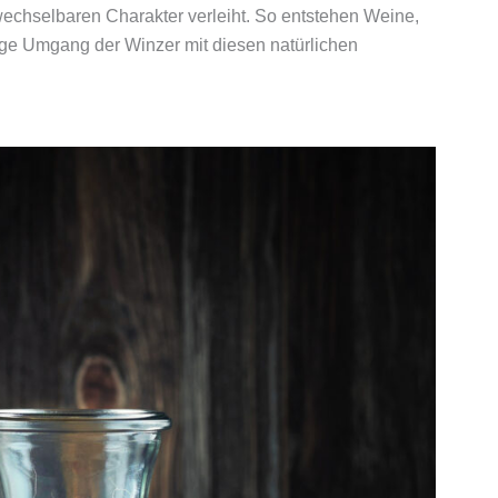
wechselbaren Charakter verleiht. So entstehen Weine,
tige Umgang der Winzer mit diesen natürlichen