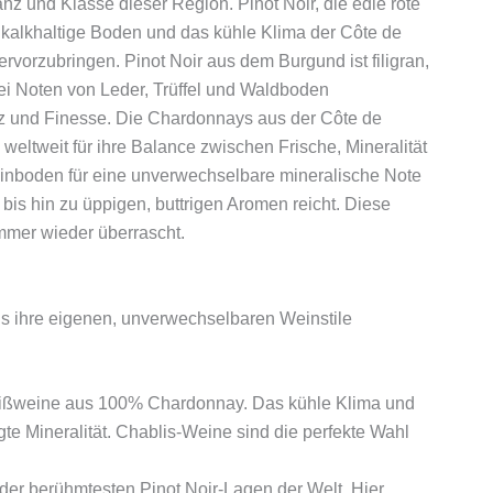
 und Klasse dieser Region. Pinot Noir, die edle rote
r kalkhaltige Boden und das kühle Klima der Côte de
vorzubringen. Pinot Noir aus dem Burgund ist filigran,
ei Noten von Leder, Trüffel und Waldboden
z und Finesse. Die Chardonnays aus der Côte de
ltweit für ihre Balance zwischen Frische, Mineralität
teinboden für eine unverwechselbare mineralische Note
is hin zu üppigen, buttrigen Aromen reicht. Diese
mmer wieder überrascht.
s ihre eigenen, unverwechselbaren Weinstile
 Weißweine aus 100% Chardonnay. Das kühle Klima und
e Mineralität. Chablis-Weine sind die perfekte Wahl
 der berühmtesten Pinot Noir-Lagen der Welt. Hier