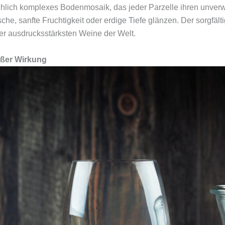
chlich komplexes Bodenmosaik, das jeder Parzelle ihren unver
che, sanfte Fruchtigkeit oder erdige Tiefe glänzen. Der sorgfäl
r ausdrucksstärksten Weine der Welt.
oßer Wirkung