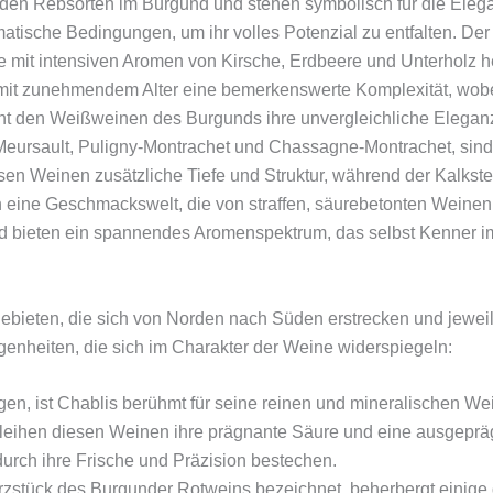
en Rebsorten im Burgund und stehen symbolisch für die Eleganz
matische Bedingungen, um ihr volles Potenzial zu entfalten. De
 mit intensiven Aromen von Kirsche, Erdbeere und Unterholz her
en mit zunehmendem Alter eine bemerkenswerte Komplexität, wob
ht den Weißweinen des Burgunds ihre unvergleichliche Elegan
rsault, Puligny-Montrachet und Chassagne-Montrachet, sind we
esen Weinen zusätzliche Tiefe und Struktur, während der Kalks
eine Geschmackswelt, die von straffen, säurebetonten Weinen b
nd bieten ein spannendes Aromenspektrum, das selbst Kenner i
bieten, die sich von Norden nach Süden erstrecken und jeweil
genheiten, die sich im Charakter der Weine widerspiegeln:
legen, ist Chablis berühmt für seine reinen und mineralischen
eihen diesen Weinen ihre prägnante Säure und eine ausgeprägt
urch ihre Frische und Präzision bestechen.
Herzstück des Burgunder Rotweins bezeichnet, beherbergt einige