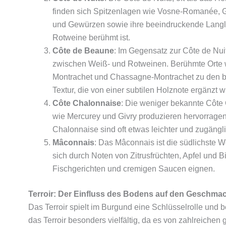
finden sich Spitzenlagen wie Vosne-Romanée, G
und Gewürzen sowie ihre beeindruckende Langle
Rotweine berühmt ist.
Côte de Beaune
: Im Gegensatz zur Côte de Nuit
zwischen Weiß- und Rotweinen. Berühmte Orte w
Montrachet und Chassagne-Montrachet zu den be
Textur, die von einer subtilen Holznote ergänzt w
Côte Chalonnaise
: Die weniger bekannte Côte 
wie Mercurey und Givry produzieren hervorrage
Chalonnaise sind oft etwas leichter und zugängl
Mâconnais
: Das Mâconnais ist die südlichste 
sich durch Noten von Zitrusfrüchten, Apfel und Bi
Fischgerichten und cremigen Saucen eignen.
Terroir: Der Einfluss des Bodens auf den Geschma
Das Terroir spielt im Burgund eine Schlüsselrolle und 
das Terroir besonders vielfältig, da es von zahlreiche