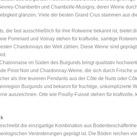
evrey-Chambertin und Chambolle-Musigny, deren Weine durch ih
bigkeit glänzen. Viele der besten Grand Crus stammen aus die
s, die fast ausschließlich für ihre Rotweine bekannt ist, biet
ie Pommard und Volnay stehen für kraftvolle, samtige Rotwein
sten Chardonnays der Welt zählen. Diese Weine sind geprägt v
ird.
Chalonnaise im Süden des Burgunds bringt qualitativ hochwert
nde Pinot Noir und Chardonnay-Weine, die sich durch Frische 
icher als ihre teureren Pendants aus der Côte de Nuits oder Cô
Weinregion Burgunds und bekannt für fruchtige, unkompliziert
rne auszeichnen. Orte wie Pouilly-Fuissé stehen für kraftvolle, 
ck
beschreibt die einzigartige Kombination aus Bodenbeschaffenhe
n geologischen Veränderungen geprägt ist. Die Böden reichen v