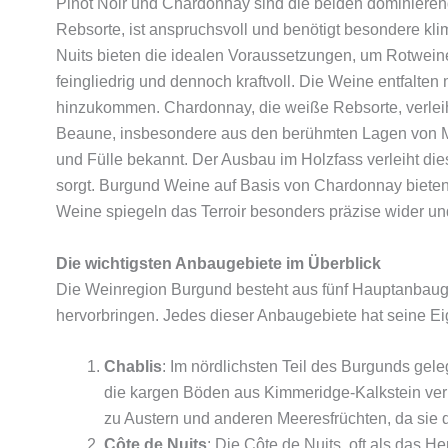
Pinot Noir und Chardonnay sind die beiden dominierend
Rebsorte, ist anspruchsvoll und benötigt besondere kli
Nuits bieten die idealen Voraussetzungen, um Rotweine
feingliedrig und dennoch kraftvoll. Die Weine entfalt
hinzukommen. Chardonnay, die weiße Rebsorte, verlei
Beaune, insbesondere aus den berühmten Lagen von Meu
und Fülle bekannt. Der Ausbau im Holzfass verleiht di
sorgt. Burgund Weine auf Basis von Chardonnay bieten 
Weine spiegeln das Terroir besonders präzise wider u
Die wichtigsten Anbaugebiete im Überblick
Die Weinregion Burgund besteht aus fünf Hauptanbauge
hervorbringen. Jedes dieser Anbaugebiete hat seine Ei
Chablis
: Im nördlichsten Teil des Burgunds ge
die kargen Böden aus Kimmeridge-Kalkstein verl
zu Austern und anderen Meeresfrüchten, da sie d
Côte de Nuits
: Die Côte de Nuits, oft als das 