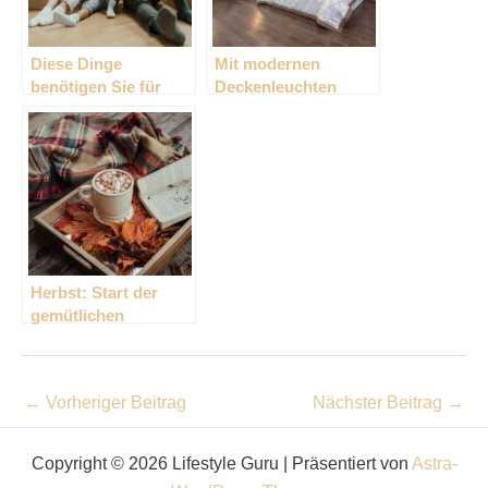
Diese Dinge
Mit modernen
benötigen Sie für
Deckenleuchten
einen stressfreien
zuhause für das
Umzug
passende Licht
sorgen
Herbst: Start der
gemütlichen
Jahreszeit
←
Vorheriger Beitrag
Nächster Beitrag
→
Copyright © 2026 Lifestyle Guru | Präsentiert von
Astra-