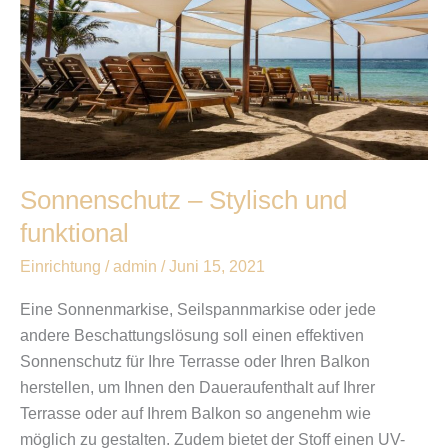
und
funktional
Sonnenschutz – Stylisch und
funktional
Einrichtung
/
admin
/
Juni 15, 2021
Eine Sonnenmarkise, Seilspannmarkise oder jede
andere Beschattungslösung soll einen effektiven
Sonnenschutz für Ihre Terrasse oder Ihren Balkon
herstellen, um Ihnen den Daueraufenthalt auf Ihrer
Terrasse oder auf Ihrem Balkon so angenehm wie
möglich zu gestalten. Zudem bietet der Stoff einen UV-