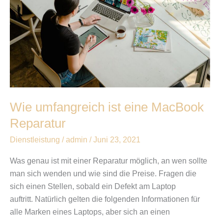
eine
MacBook
Reparatur
Wie umfangreich ist eine MacBook
Reparatur
Dienstleistung
/
admin
/
Juni 23, 2021
Was genau ist mit einer Reparatur möglich, an wen sollte
man sich wenden und wie sind die Preise. Fragen die
sich einen Stellen, sobald ein Defekt am Laptop
auftritt. Natürlich gelten die folgenden Informationen für
alle Marken eines Laptops, aber sich an einen