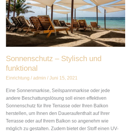
und
funktional
Sonnenschutz – Stylisch und
funktional
Einrichtung
/
admin
/
Juni 15, 2021
Eine Sonnenmarkise, Seilspannmarkise oder jede
andere Beschattungslösung soll einen effektiven
Sonnenschutz für Ihre Terrasse oder Ihren Balkon
herstellen, um Ihnen den Daueraufenthalt auf Ihrer
Terrasse oder auf Ihrem Balkon so angenehm wie
möglich zu gestalten. Zudem bietet der Stoff einen UV-