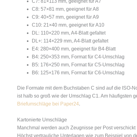
C7: 81×113 mm, geeignet für A7
C8: 57×81 mm, geeignet für A8
C9: 40×57 mm, geeignet für A9
C10: 21×40 mm, geeignet für A10
DL: 110×220 mm, A4-Blatt gefaltet
DL+: 114×229 mm, A4-Blatt gefaltet
E4: 280×400 mm, geeignet für B4-Blatt
B4: 250×353 mm, Format für C4-Umschlag
B5: 176×250 mm, Format für C5-Umschlag
B6: 125×176 mm, Format für C6-Umschlag
Die Formate mit dem Buchstaben C sind auf die ISO-No
ist halb so groß wie der Umschlag C1. Am häufigsten
Briefumschläge bei Paper24
.
Kartonierte Umschläge
Manchmal werden auch Zeugnisse per Post verschickt u
Höchst vertrauliche Unterlagen wie zum Beispiel von de