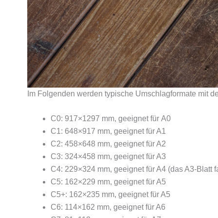
Im Folgenden werden typische Umschlagformate mit de
C0: 917×1297 mm, geeignet für A0
C1: 648×917 mm, geeignet für A1
C2: 458×648 mm, geeignet für A2
C3: 324×458 mm, geeignet für A3
C4: 229×324 mm, geeignet für A4 (das A3-Blatt f
C5: 162×229 mm, geeignet für A5
C5+: 162×235 mm, geeignet für A5
C6: 114×162 mm, geeignet für A6