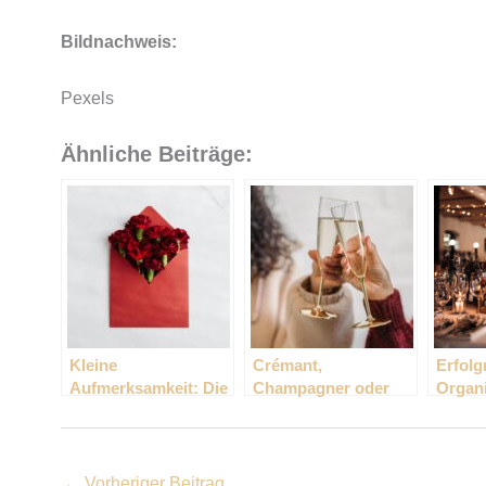
Bildnachweis:
Pexels
Ähnliche Beiträge:
Kleine
Crémant,
Erfolg
Aufmerksamkeit: Die
Champagner oder
Organi
besten Geschenke
Cava?
für Ih
für zwischendurch
←
Vorheriger Beitrag