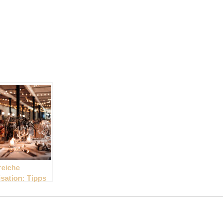
reiche
sation: Tipps
r Event